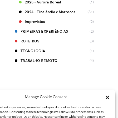
2023 – Aurora Boreal
(1)
2024 – Finalândia x Marrocos
(31)
Imprevistos
(2)
PRIMEIRAS EXPERIÊNCIAS
(2)
ROTEIROS
(3)
TECNOLOGIA
(1)
TRABALHO REMOTO
(4)
Manage Cookie Consent
3K
493
e best experiences, we use technologies like cookies to store and/or access
ation. Consenting to these technologies will allow us to process data such as
avior or unique IDs on this site. Not consenting or withdrawing consent, may