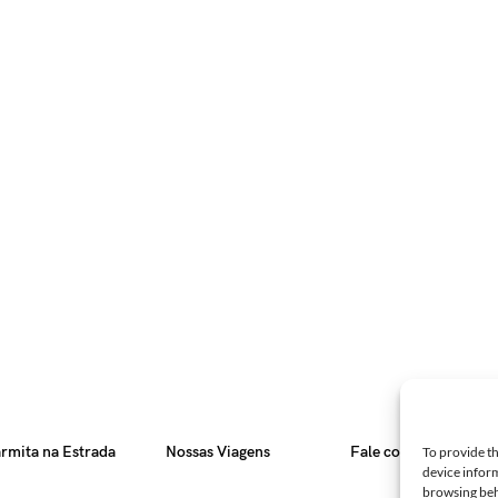
rmita na Estrada
Nossas Viagens
Fale com a gente!
To provide th
device inform
browsing beh