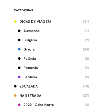
CATEGORIAS
DICAS DE VIAGEM
(41)
Alemanha
(1)
Bulgária
(2)
Grécia
(24)
Polônia
(2)
Romênia
(2)
Sardinia
(9)
ESCALADA
(18)
NA ESTRADA
(37)
2022 – Cabo Norte
(3)