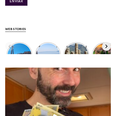
WEB STORIES
Dimitrios
Climbing in
Sanctuary of
Exploring
shipwreck
Leonidio
Apollo
Meteora